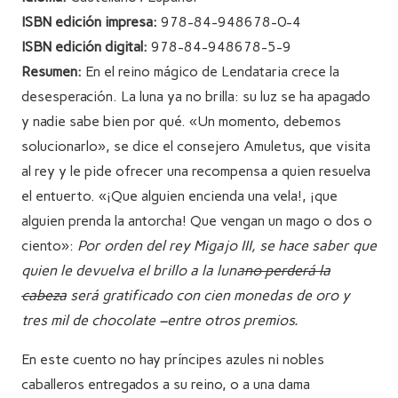
ISBN edición impresa:
978-84-948678-0-4
ISBN edición digital:
978-84-948678-5-9
Resumen:
En el reino mágico de Lendataria crece la
desesperación. La luna ya no brilla: su luz se ha apagado
y nadie sabe bien por qué. «Un momento, debemos
solucionarlo», se dice el consejero Amuletus, que visita
al rey y le pide ofrecer una recompensa a quien resuelva
el entuerto. «¡Que alguien encienda una vela!, ¡que
alguien prenda la antorcha! Que vengan un mago o dos o
ciento»:
Por orden del rey Migajo III, se hace saber que
quien le devuelva el brillo a la luna
no perderá la
cabeza
será gratificado con cien monedas de oro y
tres mil de chocolate
–entre otros premios.
En este cuento no hay príncipes azules ni nobles
caballeros entregados a su reino, o a una dama